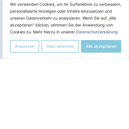
Wir verwenden Cookies, um Ihr Surferlebnis zu verbessern,
personalisierte Anzeigen oder Inhalte einzusetzen und
unseren Datenverkehr zu analysieren. Wenn Sie auf „Alle
akzeptieren" klicken, stimmen Sie der Anwendung von
Cookies zu. Mehr hierzu in unserer
Datenschutzerklärung
info@birdsoftrust.com
+436602004512
AGB
Anpassen
Alles ablehnen
Alle akzeptieren
Impressum
DSGVO
Alle Texte sowie die Hinweise und Informationen stellen keine
Anlageberatung oder Empfehlung dar. Sie wurden nach bestem
Wissen und Gewissen aus öffentlich zugänglichen Quellen
entnommen. Für etwaige Fehler und/oder unvollständige
Informationen, die trotz unserer genauen Prüfung unentdeckt
geblieben sind, übernehmen wir keine Haftung. Alle zur Verfügung
gestellten Informationen dienen allgemeinen Informationszwecken
und können im Einzelfall eine individuelle Beratung nicht ersetzen.