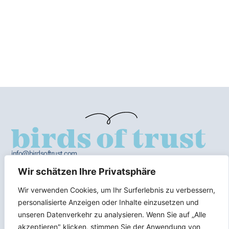
info@birdsoftrust.com
+436602004512
AGB
Wir schätzen Ihre Privatsphäre
Impressum
DSGVO
Wir verwenden Cookies, um Ihr Surferlebnis zu verbessern,
personalisierte Anzeigen oder Inhalte einzusetzen und
unseren Datenverkehr zu analysieren. Wenn Sie auf „Alle
Alle Texte sowie die Hinweise und Informationen stellen keine
akzeptieren" klicken, stimmen Sie der Anwendung von