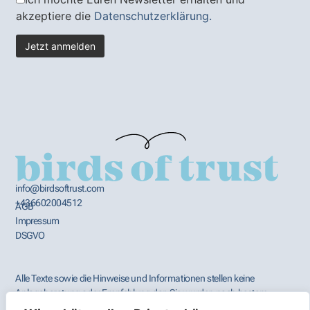
akzeptiere die
Datenschutzerklärung.
info@birdsoftrust.com
+436602004512
AGB
Impressum
DSGVO
Alle Texte sowie die Hinweise und Informationen stellen keine
Anlageberatung oder Empfehlung dar. Sie wurden nach bestem
Wissen und Gewissen aus öffentlich zugänglichen Quellen