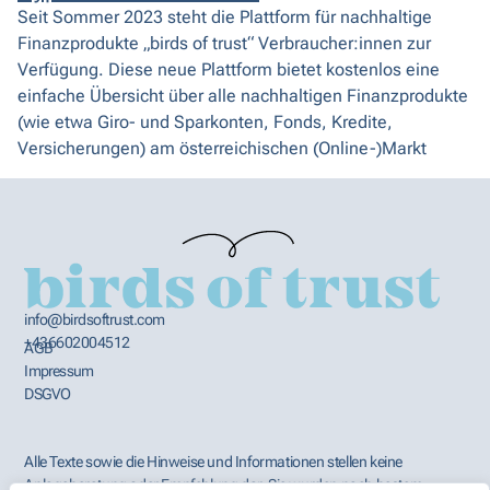
Seit Sommer 2023 steht die Plattform für nachhaltige
Finanzprodukte „birds of trust“ Verbraucher:innen zur
Verfügung. Diese neue Plattform bietet kostenlos eine
einfache Übersicht über alle nachhaltigen Finanzprodukte
(wie etwa Giro- und Sparkonten, Fonds, Kredite,
Versicherungen) am österreichischen (Online-)Markt
info@birdsoftrust.com
+436602004512
AGB
Impressum
DSGVO
Alle Texte sowie die Hinweise und Informationen stellen keine
Anlageberatung oder Empfehlung dar. Sie wurden nach bestem